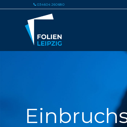
034604 260680

Einbruchs