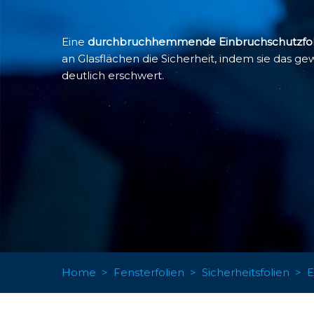
Eine
durchbruchhemmende Einbruchschutzfol
an Glasflächen die Sicherheit, indem sie das g
deutlich erschwert.
Home
>
Fensterfolien
>
Sicherheitsfolien
>
E