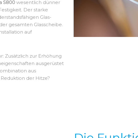
a S800
wesentlich dünner
Festigkeit. Der starke
erstandsfähigen Glas-
t der gesamten Glasscheibe.
nstallation auf
: Zusätzlich zur Erhöhung
eneigenschaften ausgerüstet
Kombination aus
 Reduktion der Hitze?
Die Funkti