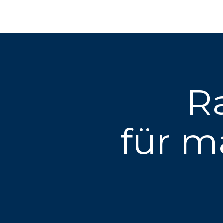
R
für m