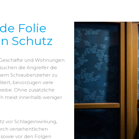
e Folie
gen Schutz
s, Geschäfte und Wohnungen
suchen die Angreifer die
inem Schraubenzieher zu
liert, bevorzugen viele
eibe. Ohne zusätzliche
 meist innerhalb weniger
tz vor Schlageinwirkung,
rch versehentlichen
 sowie vor den Folgen