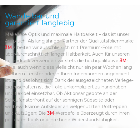
Wandelbar und
garantiert langlebig
Makellose Optik und maximale Haltbarkeit – das ist unser
Anspruch. Als langjähriger Partner der Qualitätsfolienmarke
3M
arbeiten wir ausschließlich mit Premium-Folie mit
überdurchschnittlich langer Haltbarkeit. Auch für unseren
Foliendruck verwenden wir stets die hochqualitative
3M
-
Folie, auch wenn diese vielleicht nur ein paar Wochen lang
an Ihrem Fenster oder in Ihren Innenräumen angebracht
ist. Und das lohnt sich: Dank der ausgezeichneten Verlege-
Eigenschaften ist die Folie unkompliziert zu handhaben
und flexibel einsetzbar. Ob Aktionsangebote an der
Schaufensterfront auf der sonnigen Südseite oder
werbewirksame Aufkleber an vielgenutzten Rolltreppen
und Aufzügen: Die
3M
-Werbefolie überzeugt durch ihren
perfekten Look und ihre hohe Widerstandsfähigkeit.