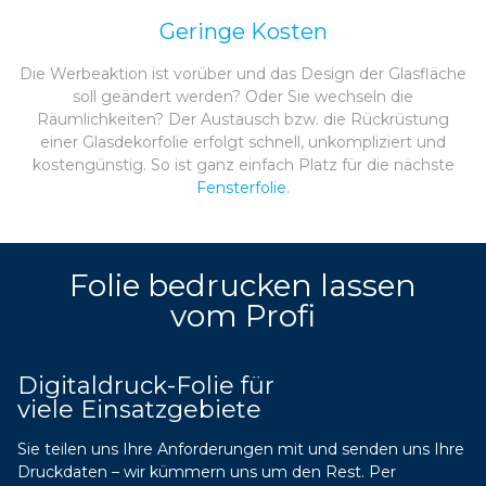
Geringe Kosten
Die Werbeaktion ist vorüber und das Design der Glasfläche
soll geändert werden? Oder Sie wechseln die
Räumlichkeiten? Der Austausch bzw. die Rückrüstung
einer Glasdekorfolie erfolgt schnell, unkompliziert und
kostengünstig. So ist ganz einfach Platz für die nächste
Fensterfolie
.
Folie bedrucken lassen
vom Profi
Digitaldruck-Folie für
viele Einsatzgebiete
Sie teilen uns Ihre Anforderungen mit und senden uns Ihre
Druckdaten – wir kümmern uns um den Rest. Per