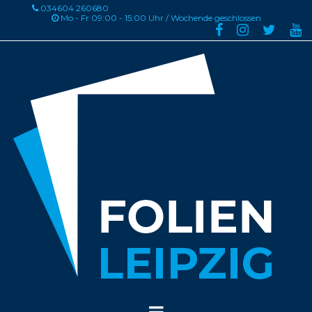
034604 260680

Mo - Fr 09:00 - 15:00 Uhr / Wochende geschlossen




