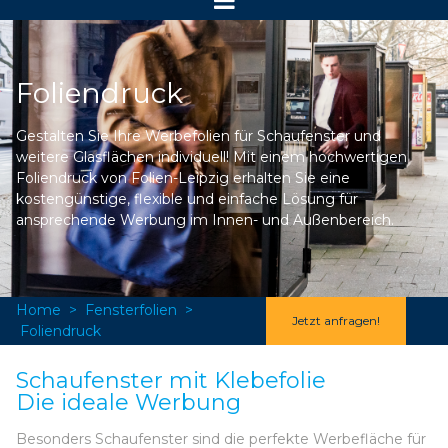
Foliendruck
Gestalten Sie Ihre Werbefolien für Schaufenster und
weitere Glasflächen individuell! Mit einem hochwertigen
Foliendruck von Folien-Leipzig erhalten Sie eine
kostengünstige, flexible und einfache Lösung für
ansprechende Werbung im Innen- und Außenbereich.
Home
>
Fensterfolien
>
Jetzt anfragen!
Foliendruck
Schaufenster mit Klebefolie
Die ideale Werbung
Besonders Schaufenster sind die perfekte Werbefläche für