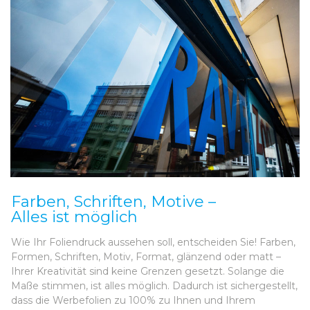
Farben, Schriften, Motive –
Alles ist möglich
Wie Ihr Foliendruck aussehen soll, entscheiden Sie! Farben,
Formen, Schriften, Motiv, Format, glänzend oder matt –
Ihrer Kreativität sind keine Grenzen gesetzt. Solange die
Maße stimmen, ist alles möglich. Dadurch ist sichergestellt,
dass die Werbefolien zu 100% zu Ihnen und Ihrem